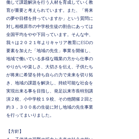
働して課題解決を⾏う⼈材を育成していく教
育が重要と考えられています。また、「将来
の夢や⽬標を持っていますか」という質問に
対し相模原市の中学校⽣徒の割合にあっては
全国平均をやや下回っています。そんな中、
我々は２０２１年よりキャリア教育にESDの
要素を加えた「地域の先⽣」事業を開催し、
地域で働いている多様な職業の⽅から仕事の
やりがいや楽しさ、⼤切さを伝え、⼦供たち
が将来に希望を持ち⾃らの⼒で未来を切り拓
き、地域の課題を解決し、持続可能な社会を
実現出来る事を⽬指し、発⾜以来市⻑特別講
演２校、⼩中学校１９校、その他開催２回と
約３，３００名の⽣徒に対し地域の先⽣事業
を⾏ってまいりました。
【⽅針】