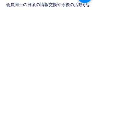
会員同⼠の⽇頃の情報交換や今後の活動がよ
り円滑になるように年２回の交流会を⾏いま
す。
５． コンプライアンス審査
法令を守るだけではなく、社会的規範にのっ
とり、道徳的、倫理的にも正しく⾏動するた
めに、地域の先⽣事業や広報においてコンプ
ライアンス審査を⾏います。
６．持続可能な組織運営
今後組織を継続して運営していくために、各
種マニュアルの⾒直し、情報の内部共有の徹
底を⾏います。
【最後に】
課題解決に向け⼦供たちが更に広い視野を持
ち、多くの事に興味関⼼を抱きながら、新た
な価値観や⾏動を創造し挑戦を続け、⾃らの