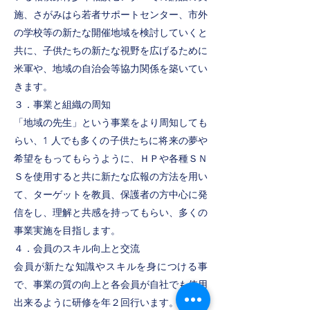
施、さがみはら若者サポートセンター、市外
の学校等の新たな開催地域を検討していくと
共に、⼦供たちの新たな視野を広げるために
⽶軍や、地域の⾃治会等協⼒関係を築いてい
きます。
３．事業と組織の周知
「地域の先⽣」という事業をより周知しても
らい、1 ⼈でも多くの⼦供たちに将来の夢や
希望をもってもらうように、ＨＰや各種ＳＮ
Ｓを使⽤すると共に新たな広報の⽅法を⽤い
て、ターゲットを教員、保護者の⽅中⼼に発
信をし、理解と共感を持ってもらい、多くの
事業実施を⽬指します。
４．会員のスキル向上と交流
会員が新たな知識やスキルを⾝につける事
で、事業の質の向上と各会員が⾃社でも使⽤
出来るように研修を年２回⾏います。また、