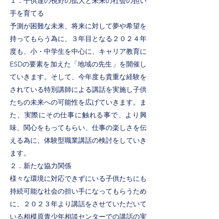
１．⼦供達の視野の拡⼤と未来の社会の担い
⼿を育てる
予測が困難な未来、将来に対して夢や希望を
持ってもらう為に、３年⽬となる２０２４年
度も、⼩・中学⽣を中⼼に、キャリア教育に
ESDの要素を加えた「地域の先⽣」を開催し
ていきます。そして、今年度も貴重な経験を
されている特別講師による講話を実施し⼦供
たちの未来への可能性を広げていきます。ま
た、実際にその仕事に触れる事で、より興
味、関⼼をもってもらい、仕事の楽しさを伝
える為に、体験型職業講話の検討をしていき
ます。
２．新たな協⼒関係
様々な環境に対応できずにいる⼦供たちにも
持続可能な社会の担い⼿になってもらうため
に、２０２３年より講話をさせていただいて
いる相模原⻘少年相談センターでの講話の実